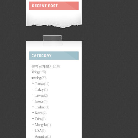
분류 전체보기
(238)
lifelog
(165)
travelog
(29)
Tunisia
(14)
Turkey
(1)
Taiwan
(2)
Greece
(4)
Thailand
(1)
Korea
(2)
Cuba
(1)
Mongolia
(1)
USA
(1)
Argentina
(1)