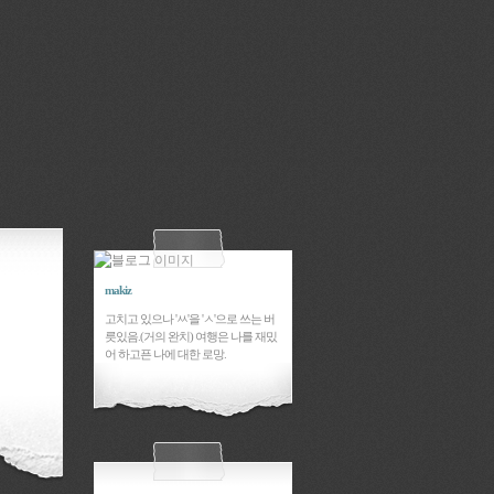
makiz
고치고 있으나 'ㅆ'을 'ㅅ'으로 쓰는 버
릇있음.(거의 완치) 여행은 나를 재밌
어 하고픈 나에 대한 로망.