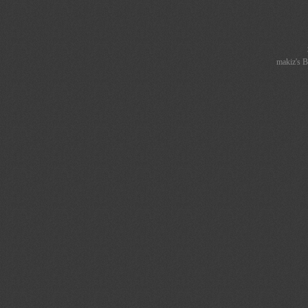
makiz
's 