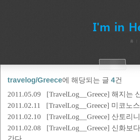
홈
travelog/Greece
에 해당되는 글
4
건
2011.05.09
[TravelLog__Greece] 해지
2011.02.11
[TravelLog__Greece] 미
2011.02.10
[TravelLog__Greece] 산토리니
2011.02.08
[TravelLog__Greece] 
간다