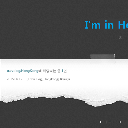
홈
travelog/HongKong
에 해당되는 글
1
건
2015.06.17
[TravelLog_Hongkong] Ryugin
1