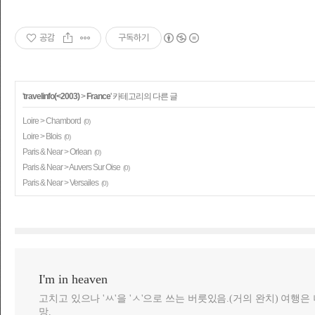
공감
구독하기
'
travelinfo(<2003)
>
France
' 카테고리의 다른 글
Loire > Chambord
(0)
Loire > Blois
(0)
Paris & Near > Orlean
(0)
Paris & Near > Auvers Sur Oise
(0)
Paris & Near > Versailes
(0)
I'm in heaven
고치고 있으나 'ㅆ'을 'ㅅ'으로 쓰는 버릇있음.(거의 완치) 여행
망.