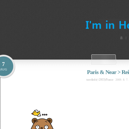
홈
7
Paris & Near > Re
travelinfo(<2003)/France
2009. 8. 7.