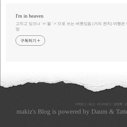
I'm in heaven
고치고 있으나 'ㅆ'을 'ㅅ'으로 쓰는 버릇있음.(거의 완치) 여행
망.
구독하기
:
:
:
:
지역로그
태그
미디어로그
방명록
makiz
's Blog is powered by
Daum
& Tatt