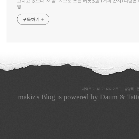
고치고 있으나 'ㅆ'을 'ㅅ'으로 쓰는 버릇있음.(거의 완치) 여행
망.
구독하기
:
:
:
:
지역로그
태그
미디어로그
방명록
makiz
's Blog is powered by
Daum
& Tatt