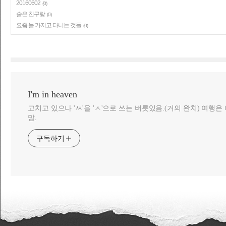
20160602
(0)
술은 친구랑
(0)
요즘 늘 가지고 다니는 것들
(0)
I'm in heaven
고치고 있으나 'ㅆ'을 'ㅅ'으로 쓰는 버릇있음.(거의 완치) 여행
망.
구독하기