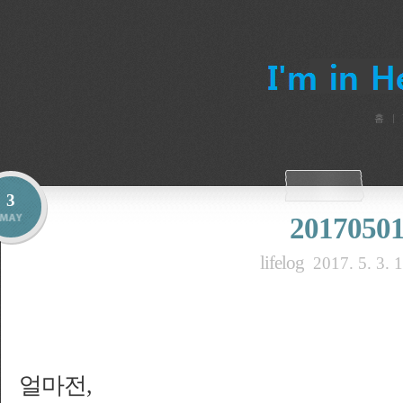
홈
3
2017050
lifelog
2017. 5. 3. 
얼마전,