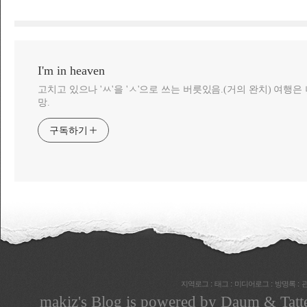
I'm in heaven
고치고 있으나 'ㅆ'을 'ㅅ'으로 쓰는 버릇있음.(거의 완치) 여행
망.
구독하기
:
:
:
:
지역로그
태그
미디어로그
방명록
makiz
's Blog is powered by
Daum
& Tatt