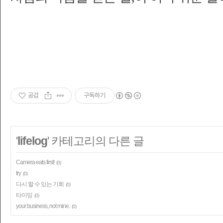
공감
구독하기
'
lifelog
' 카테고리의 다른 글
Camera eats first!
(0)
try
(0)
다시 할 수 있는 기회
(0)
타이밍
(0)
your business, not mine.
(0)