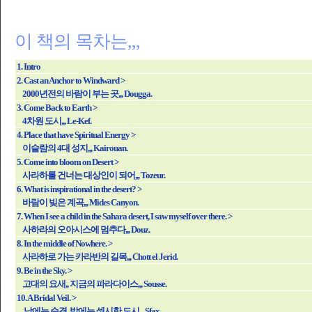
이 책의 목차는,,,
1. Intro
2.
Cast an Anchor to Windward >
2000년전의 바람이 부는 곳,,,
Dougga.
3. Come Back to Earth >
4차원 도시,,,
Le-Kef.
4. Place that have Spiritual Energy >
이슬람의 4대 성지,,,
Kairouan.
5. Come into bloom on Desert >
사라하를 건너는 대상인이 되어,,,
Tozeur.
6. What is inspirational in the desert? >
바람이 빚은 계곡,,,
Mides Canyon.
7. When I see a child in the Sahara desert, I saw myself over there. >
사하라의 오아시스에 멈추다,,,
Douz.
8. In the middle of Nowhere. >
사라하로 가는 카라반의 길목,,,
Chott el Jerid.
9. Be in the Sky. >
고대의 요새,, 지금의 파라다이스,,,
Sousse.
10. A Bridal Veil. >
낮에는 순결, 밤에는 섹시한 도시,,,
Sfax.