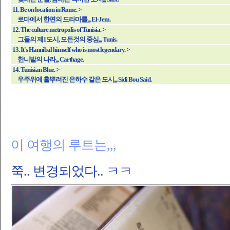
11. Be on location in Rome. >
로마에서 한편의 드라마를,,,
El-Jem.
12. The culture metropolis of Tunisia. >
그들의 제1도시, 모든것의 중심,,,
Tunis.
13. It's Hannibal himself who is most legendary. >
한니발의 나라,,,
Carthage.
14. Tunisian Blue. >
우주위에 흩뿌려진 은하수 같은 도시,,,
Sidi Bou Said.
이 여행의 루트는,,,
쭉.. 변경되었다.. ㅋㅋ