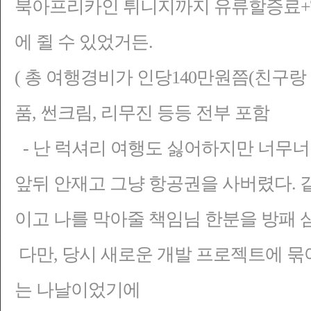
북아프리카인 튀니지까지 유류할증료+T
에 쥘 수 있었거든.
( 총 여행경비가 인당140만원쯤(친구랑
품, 썬크림, 리무진 등등 전부 포함
- 난 럭셔리 여행도 싫어하지만 너무너
앞뒤 안재고 그냥 항공권을 사버렸다. 같
이고 나를 막아줄 책임님 한분을 방패 삼
다만, 당시 새로운 개발 프로젝트에 묶여
는 나날이었기에