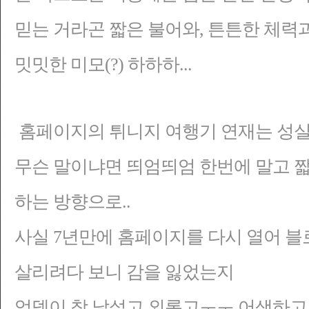
믿는 거라곤 짧은 불어와, 튼튼한 체력과
밋밋한
미모(?) 하하하...
홈페이지의 튀니지 여행기 연재는 성실
무슨 말이냐면 띄엄띄엄 한번에 말고 짧
하는 방향으로..
사실 7년만에 홈페이지를 다시 열어 블
살리려다 보니 감을 잃었는지
업뎃이 참 낯설고 외롭고ㅜㅜ 어색하고..