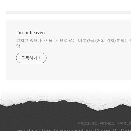
I'm in heaven
고치고 있으나 'ㅆ'을 'ㅅ'으로 쓰는 버릇있음.(거의 완치) 여행
망.
구독하기
:
:
:
:
지역로그
태그
미디어로그
방명록
makiz
's Blog is powered by
Daum
& Tatt