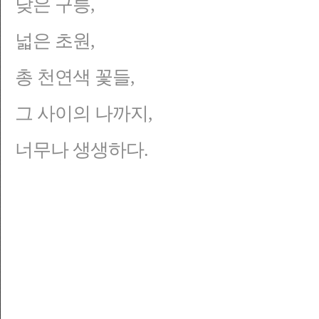
낮은 구릉,
넓은 초원,
총 천연색 꽃들,
그 사이의 나까지,
너무나 생생하다.