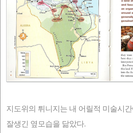
지도위의 튀니지는 내 어릴적 미술시간
잘생긴 옆모습을 닮았다.