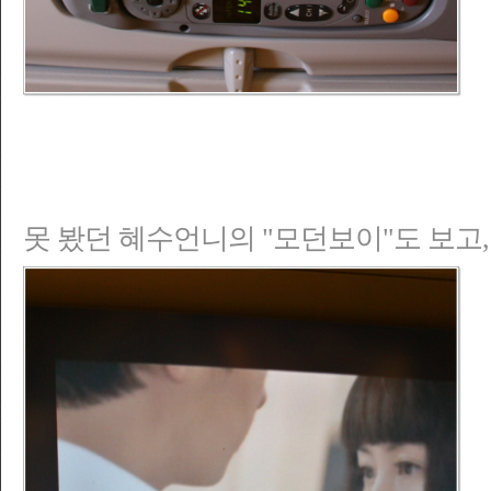
못 봤던 혜수언니의 "모던보이"도 보고,