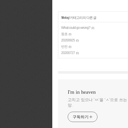
'
lifelog
' 카테고리의 다른 글
What could go wrong?
(0)
동료
(0)
20200925
(0)
반전
(0)
20200727
(0)
I'm in heaven
고치고 있으나 'ㅆ'을 'ㅅ'으로 쓰
망.
구독하기