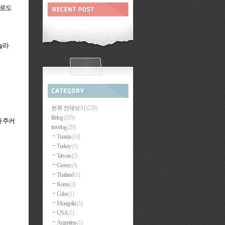
피로도
놀라
분류 전체보기
(238)
lifelog
(165)
가 주커
travelog
(29)
Tunisia
(14)
Turkey
(1)
Taiwan
(2)
Greece
(4)
Thailand
(1)
Korea
(2)
Cuba
(1)
Mongolia
(1)
USA
(1)
Argentina
(1)