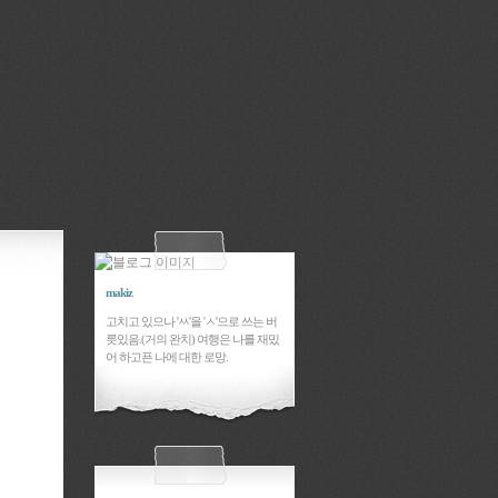
makiz
고치고 있으나 'ㅆ'을 'ㅅ'으로 쓰는 버
릇있음.(거의 완치) 여행은 나를 재밌
어 하고픈 나에 대한 로망.