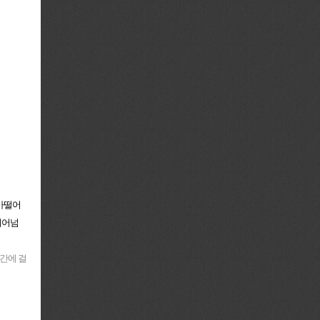
 맞아떨어
뛰어넘
간에 걸