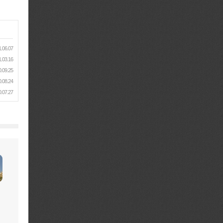
.06.07
.03.16
.09.25
.08.24
.07.27