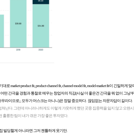
product fit, product-channel fit, channel-model fit, model-market fit이 긴밀하게
도 어떤 간극을 경험과 통찰로 메우는 창업자의 직감(사실 더 좋은건 간극을 뭐 없이 그냥 
 아우라이므로;; 모두가 머스크는 아니니)은 정말 중요하다. 끊임없는 자문자답이 길이다.
쳐난다. 그런데 아니러니하게도 이렇게 갸웃하게 했던 곳중 집중력을 잃지 않고 오랜시
 훌륭한 팀이 내가 겪은 가장 좋은 투자였다.
접 빌딩할게 아니라면 그저 젠틀하게 웃기만.