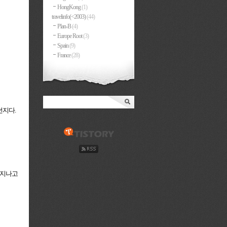
HongKong
(1)
travelinfo(<2003)
(44)
Plan-B
(4)
Europe Root
(3)
Spain
(9)
France
(28)
던지다.
 지나고